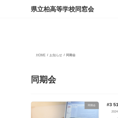
コ
ナ
県立柏高等学校同窓会
ン
ビ
テ
ゲ
ン
ー
ツ
シ
へ
ョ
ス
ン
キ
に
ッ
移
プ
動
HOME
お知らせ
同期会
同期会
#3
同期会
2024