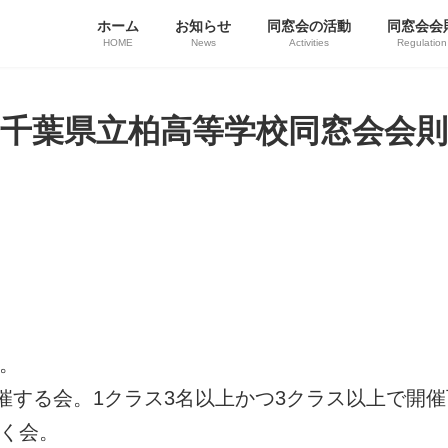
ホーム
お知らせ
同窓会の活動
同窓会会
HOME
News
Activities
Regulation
千葉県立柏高等学校同窓会会則
る。
で開催する会。1クラス3名以上かつ3クラス以上で
開く会。