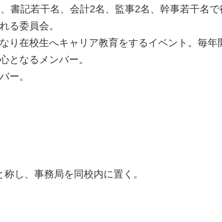
2名、書記若干名、会計2名、監事2名、幹事若干名
される委員会。
となり在校生へキャリア教育をするイベント。毎年
中心となるメンバー。
ンバー。
と称し、事務局を同校内に置く。