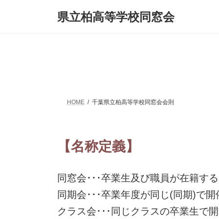
コ
ナ
県立柏高等学校同窓会
ン
ビ
テ
ゲ
ン
ー
ツ
シ
へ
ョ
ス
ン
キ
に
ッ
移
プ
動
HOME
千葉県立柏高等学校同窓会会則
【名称定義】
同窓会･･･卒業生及び職員が在籍す
同期会･･･卒業年度が同じ(同期)
クラス会･･･同じクラスの卒業生で