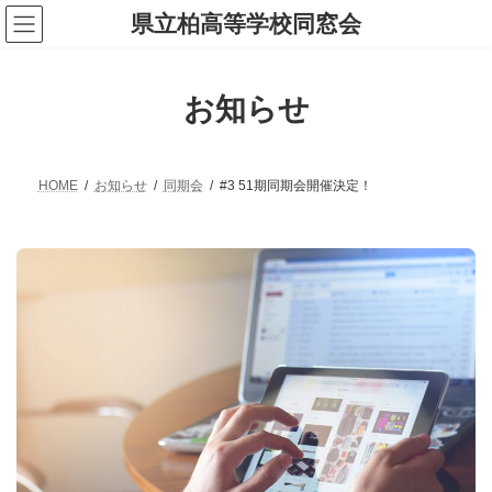
コ
ナ
県立柏高等学校同窓会
ン
ビ
テ
ゲ
ン
ー
ツ
シ
お知らせ
へ
ョ
ス
ン
キ
に
ッ
移
プ
動
HOME
お知らせ
同期会
#3 51期同期会開催決定！